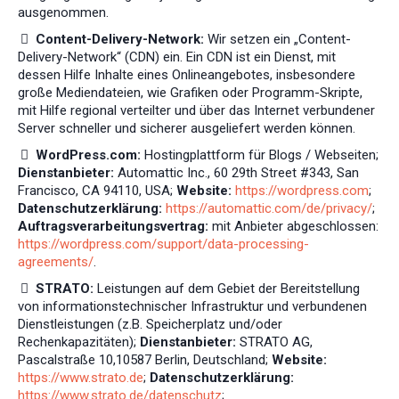
ausgenommen.
Content-Delivery-Network:
Wir setzen ein „Content-
Delivery-Network“ (CDN) ein. Ein CDN ist ein Dienst, mit
dessen Hilfe Inhalte eines Onlineangebotes, insbesondere
große Mediendateien, wie Grafiken oder Programm-Skripte,
mit Hilfe regional verteilter und über das Internet verbundener
Server schneller und sicherer ausgeliefert werden können.
WordPress.com:
Hostingplattform für Blogs / Webseiten;
Dienstanbieter:
Automattic Inc., 60 29th Street #343, San
Francisco, CA 94110, USA;
Website:
https://wordpress.com
;
Datenschutzerklärung:
https://automattic.com/de/privacy/
;
Auftragsverarbeitungsvertrag:
mit Anbieter abgeschlossen:
https://wordpress.com/support/data-processing-
agreements/
.
STRATO:
Leistungen auf dem Gebiet der Bereitstellung
von informationstechnischer Infrastruktur und verbundenen
Dienstleistungen (z.B. Speicherplatz und/oder
Rechenkapazitäten);
Dienstanbieter:
STRATO AG,
Pascalstraße 10,10587 Berlin, Deutschland;
Website:
https://www.strato.de
;
Datenschutzerklärung:
https://www.strato.de/datenschutz
;