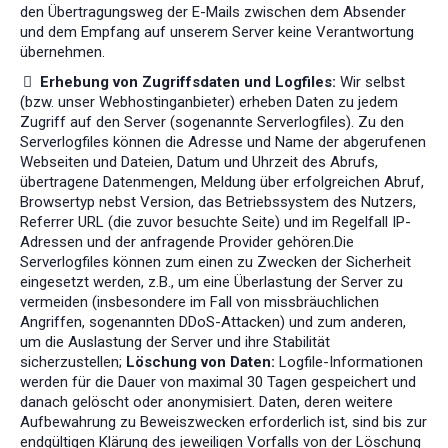
den Übertragungsweg der E-Mails zwischen dem Absender
und dem Empfang auf unserem Server keine Verantwortung
übernehmen.
Erhebung von Zugriffsdaten und Logfiles:
Wir selbst
(bzw. unser Webhostinganbieter) erheben Daten zu jedem
Zugriff auf den Server (sogenannte Serverlogfiles). Zu den
Serverlogfiles können die Adresse und Name der abgerufenen
Webseiten und Dateien, Datum und Uhrzeit des Abrufs,
übertragene Datenmengen, Meldung über erfolgreichen Abruf,
Browsertyp nebst Version, das Betriebssystem des Nutzers,
Referrer URL (die zuvor besuchte Seite) und im Regelfall IP-
Adressen und der anfragende Provider gehören.Die
Serverlogfiles können zum einen zu Zwecken der Sicherheit
eingesetzt werden, z.B., um eine Überlastung der Server zu
vermeiden (insbesondere im Fall von missbräuchlichen
Angriffen, sogenannten DDoS-Attacken) und zum anderen,
um die Auslastung der Server und ihre Stabilität
sicherzustellen;
Löschung von Daten:
Logfile-Informationen
werden für die Dauer von maximal 30 Tagen gespeichert und
danach gelöscht oder anonymisiert. Daten, deren weitere
Aufbewahrung zu Beweiszwecken erforderlich ist, sind bis zur
endgültigen Klärung des jeweiligen Vorfalls von der Löschung