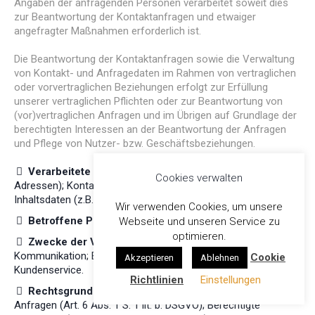
Angaben der anfragenden Personen verarbeitet soweit dies
zur Beantwortung der Kontaktanfragen und etwaiger
angefragter Maßnahmen erforderlich ist.
Die Beantwortung der Kontaktanfragen sowie die Verwaltung
von Kontakt- und Anfragedaten im Rahmen von vertraglichen
oder vorvertraglichen Beziehungen erfolgt zur Erfüllung
unserer vertraglichen Pflichten oder zur Beantwortung von
(vor)vertraglichen Anfragen und im Übrigen auf Grundlage der
berechtigten Interessen an der Beantwortung der Anfragen
und Pflege von Nutzer- bzw. Geschäftsbeziehungen.
Verarbeitete Datenarten:
Bestandsdaten (z.B. Namen,
Cookies verwalten
Adressen); Kontaktdaten (z.B. E-Mail, Telefonnummern);
Inhaltsdaten (z.B. Eingaben in Onlineformularen).
Wir verwenden Cookies, um unsere
Betroffene Personen:
Kommunikationspartner.
Webseite und unseren Service zu
optimieren.
Zwecke der Verarbeitung:
Kontaktanfragen und
Kommunikation; Erbringung vertraglicher Leistungen und
Cookie
Akzeptieren
Ablehnen
Kundenservice.
Richtlinien
Einstellungen
Rechtsgrundlagen:
Vertragserfüllung und vorvertragliche
Anfragen (Art. 6 Abs. 1 S. 1 lit. b. DSGVO); Berechtigte